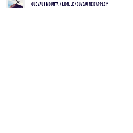
Que vaut Mountain Lion, le nouveau ne d’Apple ?
Dossier
Réclame
Les pubs preferees des Francais en 2010
Dossier
Réclame
Vous avez dit SuperBowl ?!!
Dossier
Réclame
Mini Cooper : une com’ maousse costaud!