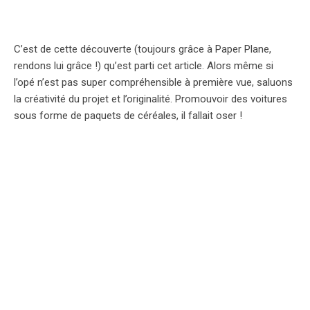
C’est de cette découverte (toujours grâce à Paper Plane,
rendons lui grâce !) qu’est parti cet article. Alors même si
l’opé n’est pas super compréhensible à première vue, saluons
la créativité du projet et l’originalité. Promouvoir des voitures
sous forme de paquets de céréales, il fallait oser !
Viennent ensuite plusieurs créations pour le lancement de la
MINI Countryman…
Le visuel print de la campagne de lancement…
… et l’opération de street marketing : la Mini version boule de
neige !