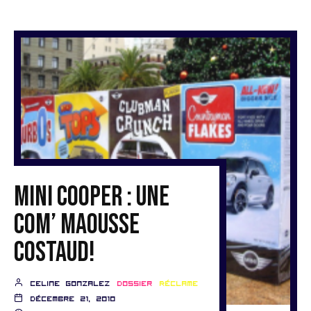
Mini Cooper : une
com’ maousse
costaud!
Celine Gonzalez
Dossier
Réclame
décembre 21, 2010