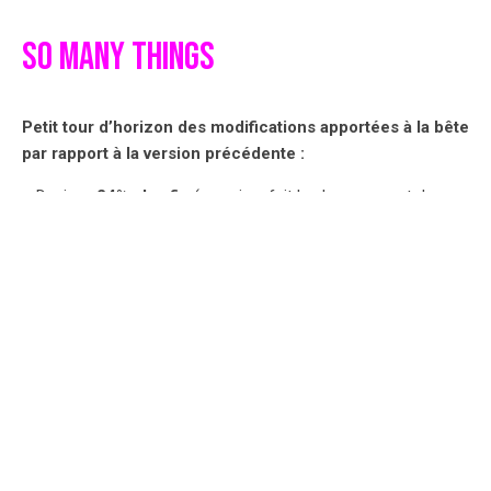
SO MANY THINGS
Petit tour d’horizon des modifications apportées à la bête
par rapport à la version précédente :
–
Design
:
24% plus fin
(ce qui en fait le plus compact des
Smartphones selon Steve Jobs), aluminium sur la tranche
(permet une meilleure réception en faisant office d’antenne)
et verre au dos. Couleurs : blanc ou noir comme
précédemment, sauf que cette fois-ci, la couleur est aussi
apposée en façade.
–
Hardware
:
micro-SIM
,
second haut-parleur
pour limiter
les bruits ambiants, et puce A4 de l’iPad (le premier
processeur conçu en interne par Apple). Le stockage reste à
32 Giga max et un
gyroscope
est intégré pour détecter les