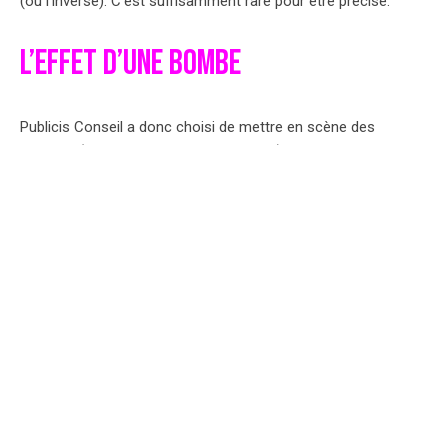
(ou l’inverse). C’est suffisamment rare pour être précisé.
L’effet d’une bombe
Publicis Conseil a donc choisi de mettre en scène des
Jockeys (et parfois les équidés idoines) à cheval sur plusieurs
sports. En bref, voici ce que donneraient les courses
hippiques si elles étaient transposées dans le monde du
tennis, du foot, du basket ou… du rugby. Avec une mention
spéciale pour cette dernière, particulièrement bien montée !