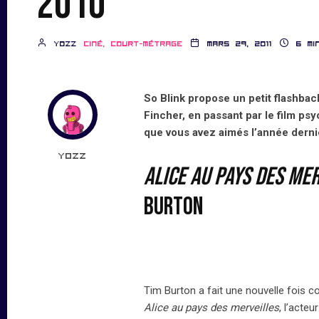
2010
yozz
Ciné, court-métrage
mars 29, 2011
6 mi
So Blink propose un petit flashbac
Fincher, en passant par le film psy
que vous avez aimés l’année derni
yozz
Alice au pays des me
Burton
Tim Burton a fait une nouvelle fois
Alice au pays des merveilles
, l’acte