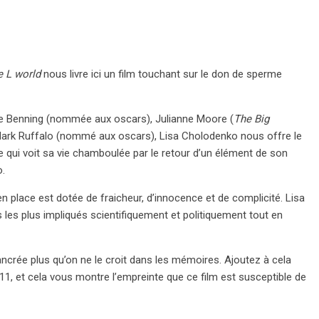
e L world
nous livre ici un film touchant sur le don de sperme
te Benning (nommée aux oscars), Julianne Moore (
The Big
Mark Ruffalo (nommé aux oscars), Lisa Cholodenko nous offre le
ne qui voit sa vie chamboulée par le retour d’un élément de son
o.
en place est dotée de fraicheur, d’innocence et de complicité. Lisa
s les plus impliqués scientifiquement et politiquement tout en
ncrée plus qu’on ne le croit dans les mémoires. Ajoutez à cela
1, et cela vous montre l’empreinte que ce film est susceptible de