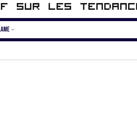
if sur les tendan
LAME