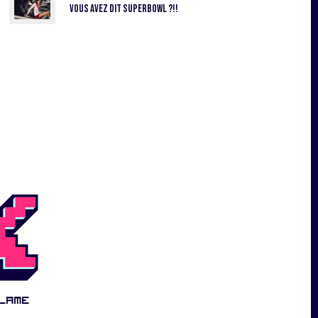
Vous avez dit SuperBowl ?!!
lame