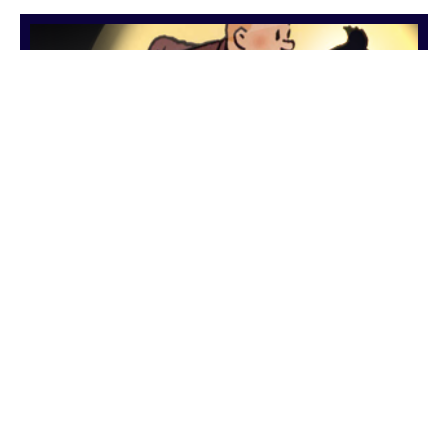
Tintin by Spielberg
and Jackson
Antoine schoenfeld
Ciné, court-métrage
mai 17, 2011
1 min de lecture