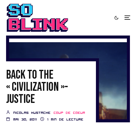
Back to the
« Civilization »-
Justice
nicolas hustache
Coup de coeur
mai 30, 2011
1 min de lecture