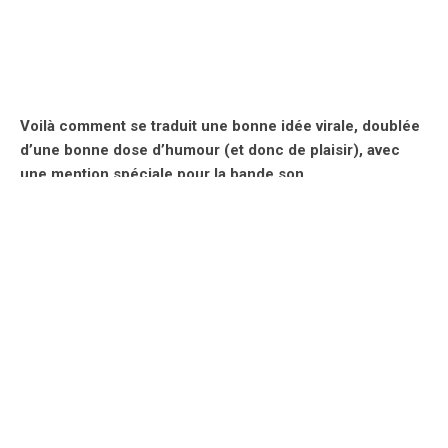
Voilà comment se traduit une bonne idée virale, doublée
d’une bonne dose d’humour (et donc de plaisir), avec
une mention spéciale pour la bande son.
Serait-ce la preuve que les publicitaires ne se contentent pas
de jouir dans notre hémisphère droit mais peuvent aussi nous
apporter un peu de plaisir ? Toujours est-il que l’ouverture
prochaine du Festival de la Publicité à Cannes Édition 2010
(les fameux Lions d’or) n’est peut-être pas étrangère à ce
déferlement de bonnes pubs.
Voilà en tout cas qui nous a immédiatement fait penser à la
fameuse saga du
hérisson
en rut
made in
Spontex
. Du coup,
on vous le remet
en
lien
, bande de sacrés petits veinards !